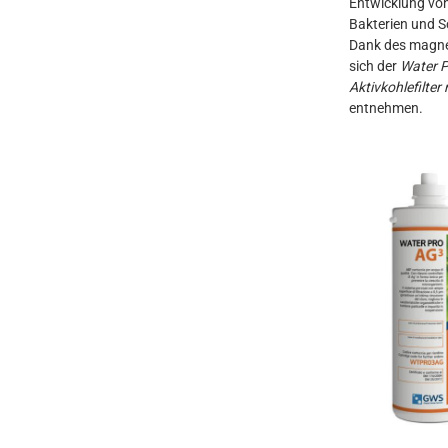
Entwicklung vo
Bakterien und 
Dank des magnet
sich der
Water P
Aktivkohlefilter
entnehmen.