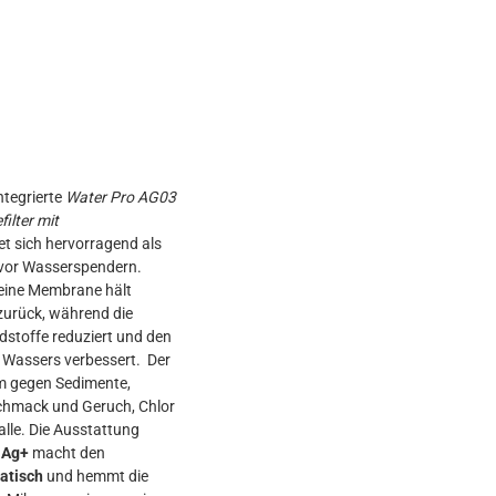
ntegrierte
Water Pro AG03
filter mit
et sich hervorragend als
r vor Wasserspendern.
eine Membrane hält
 zurück, während die
dstoffe reduziert und den
Wassers verbessert. Der
sam gegen Sedimente,
chmack und Geruch, Chlor
lle. Die Ausstattung
 Ag+
macht den
tatisch
und hemmt die