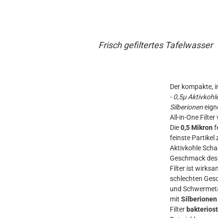
Frisch gefiltertes Tafelwasser
Der kompakte, i
- 0,5µ Aktivkohle
Silberionen
eign
All-in-One Filte
Die
0,5 Mikron
f
feinste Partikel
Aktivkohle Scha
Geschmack des 
Filter ist wirk
schlechten Ges
und Schwermeta
mit
Silberionen
Filter
bakterios