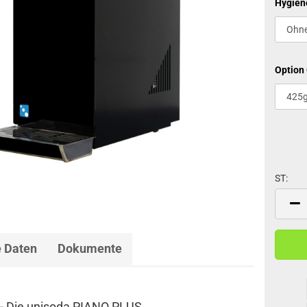
Hygien
Option
ST:
ST
 Daten
Dokumente
 - Die unisoda PIANO PLUS