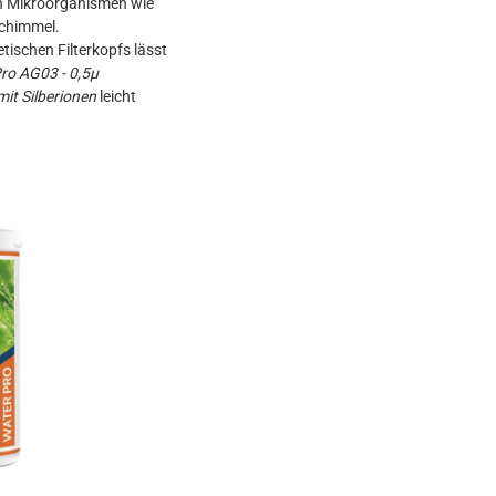
n Mikroorganismen wie
Schimmel.
ischen Filterkopfs lässt
ro AG03 - 0,5µ
 mit Silberionen
leicht