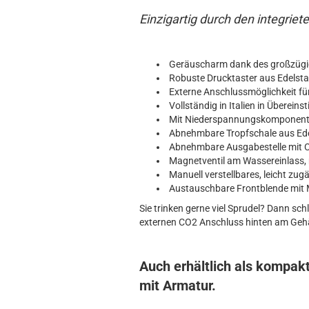
Einzigartig durch den integriet
Geräuscharm dank des großzügig
Robuste Drucktaster aus Edelsta
Externe Anschlussmöglichkeit für
Vollständig in Italien in Überein
Mit Niederspannungskomponenten
Abnehmbare Tropfschale aus Ede
Abnehmbare Ausgabestelle mit Ca
Magnetventil am Wassereinlass,
Manuell verstellbares, leicht zu
Austauschbare Frontblende mit 
Sie trinken gerne viel Sprudel? Dann sc
externen CO2 Anschluss hinten am Geh
Auch erhältlich als kompakt
mit Armatur.