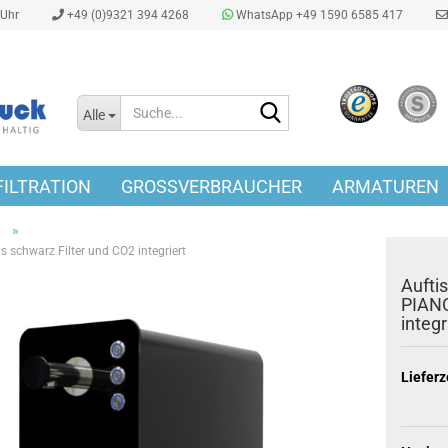
0Uhr
+49 (0)9321 394 4268
WhatsApp +49 1590 6585 417
Suche...
Alle
ILTRATION
GROSSVERBRAUCHER
ARMATUREN
»
 schwarz Filter und CO2 integriert
Aufti
PIANO
integr
Lieferz