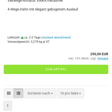
Vierwege-Armatur VIRKA metallfree
4-Wege-Hahn mit elegant gebogenem Auslauf
Lieferzeit:
ca. 2-3 Tage
(Ausland abweichend)
Versandgewicht:
2,278
kg je ST
290,00 EUR
inkl. 19% MwSt. zzgl.
Versand
ZUM ARTIKEL
Sortieren nach
pro Seite
Sortieren nach
16 pro Seite
1