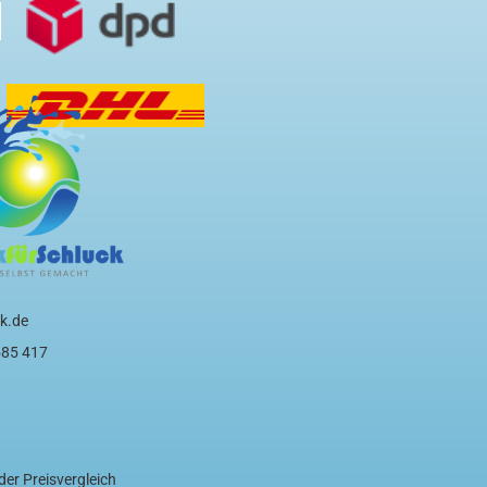
k.de
585 417