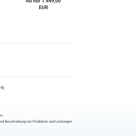
Ab nur 1.449,00
EUR
t
9
)
en.
 und Beschreibung von Produkten und Leistungen.