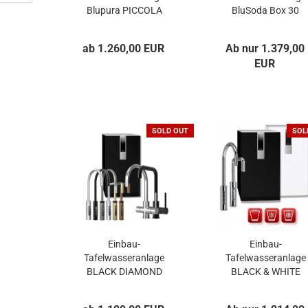
Blupura PICCOLA
BluSoda Box 30
BOX 15 Fizz
Fizz
ab 1.260,00 EUR
Ab nur 1.379,00
EUR
SOLD OUT
SOL
Einbau-
Einbau-
Tafelwasseranlage
Tafelwasseranlage
BLACK DIAMOND
BLACK & WHITE
HOT DIAMOND