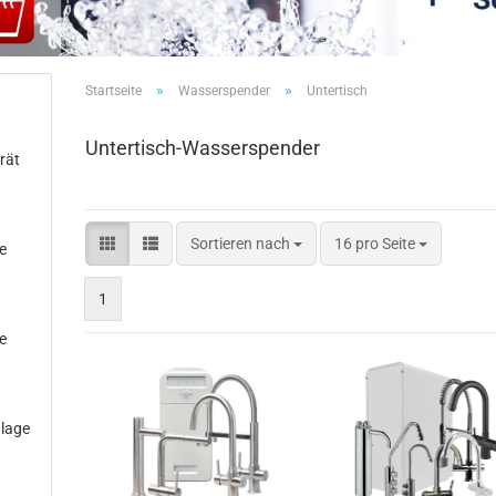
»
»
Startseite
Wasserspender
Untertisch
Untertisch-Wasserspender
rät
Sortieren nach
pro Seite
Sortieren nach
16 pro Seite
e
1
e
nlage