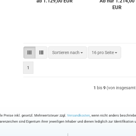
ab 1.129,00 EUR
Ab nur 1.214,00
EUR
Sortieren nach
pro Seite
Sortieren nach
16 pro Seite
1
1
bis
9
(von insgesam
le Preise inkl. gesetzl. Mehrwertsteuer zzgl.
Versandkosten
, wenn nicht anders beschrieb
enzeichen sind Eigentum ihrer jeweiligen Inhaber und dienen lediglich zur Identifikation