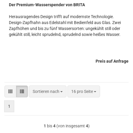
Der Premium-Wasserspender von BRITA
Herausragendes Design trifft auf modernste Technologie.
Design-Zapfhahn aus Edelstahl mit Bedienfeld aus Glas. Zwei
Zapfhöhen und bis zu fünf Wassersorten: ungekühlt still oder
gekühlt still, leicht sprudelnd, sprudelnd sowie heißes Wasser.
Preis auf Anfrage
Sortieren nach
pro Seite
Sortieren nach
16 pro Seite
1
1
bis
4
(von insgesamt
4
)