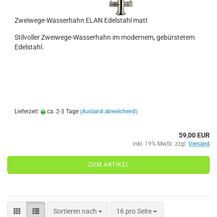
Zweiwege-Wasserhahn ELAN Edelstahl matt
Stilvoller Zweiwege-Wasserhahn im modernem, gebürstetem
Edelstahl.
Lieferzeit:
ca. 2-3 Tage
(Ausland abweichend)
59,00 EUR
inkl. 19% MwSt. zzgl.
Versand
ZUM ARTIKEL
Sortieren nach
pro Seite
Sortieren nach
16 pro Seite