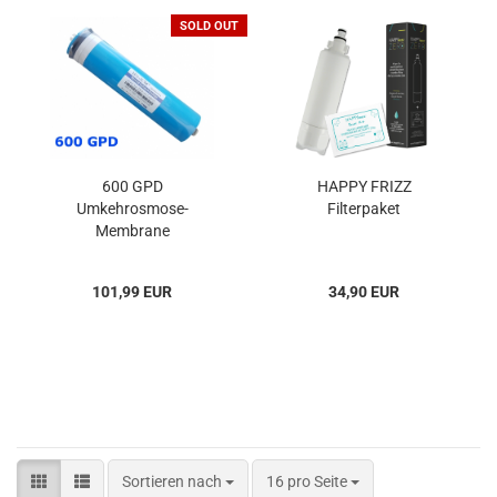
SOLD OUT
600 GPD
HAPPY FRIZZ
Umkehrosmose-
Filterpaket
Membrane
101,99 EUR
34,90 EUR
Sortieren nach
pro Seite
Sortieren nach
16 pro Seite