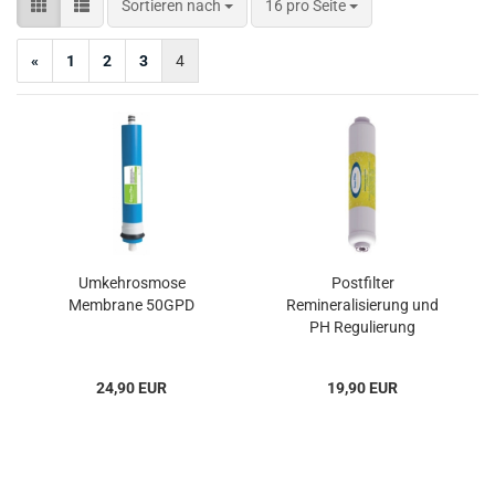
Sortieren nach
pro Seite
Sortieren nach
16 pro Seite
«
1
2
3
4
Umkehrosmose
Postfilter
Membrane 50GPD
Remineralisierung und
PH Regulierung
24,90 EUR
19,90 EUR