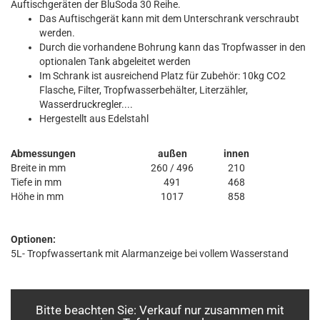
Auftischgeräten der BluSoda 30 Reihe.
Das Auftischgerät kann mit dem Unterschrank verschraubt
werden.
Durch die vorhandene Bohrung kann das Tropfwasser in den
optionalen Tank abgeleitet werden
Im Schrank ist ausreichend Platz für Zubehör: 10kg CO2
Flasche, Filter, Tropfwasserbehälter, Literzähler,
Wasserdruckregler....
Hergestellt aus Edelstahl
Abmessungen
außen
innen
Breite in mm
260 / 496
210
Tiefe in mm
491
468
Höhe in mm
1017
858
Optionen:
5L- Tropfwassertank mit Alarmanzeige bei vollem Wasserstand
Bitte beachten Sie: Verkauf nur zusammen mit