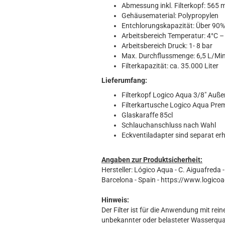
Abmessung inkl. Filterkopf: 56
Gehäusematerial: Polypropylen
Entchlorungskapazität: Über 90%
Arbeitsbereich Temperatur: 4°C –
Arbeitsbereich Druck: 1- 8 bar
Max. Durchflussmenge: 6,5 L/Min
Filterkapazität: ca. 35.000 Liter
Lieferumfang:
Filterkopf Logico Aqua 3/8" Auß
Filterkartusche Logico Aqua Pre
Glaskaraffe 85cl
Schlauchanschluss nach Wahl
Eckventiladapter sind separat erh
Angaben zur Produktsicherheit:
Hersteller: Lógico Aqua - C. Aiguafreda -
Barcelona - Spain - https://www.logic
Hinweis:
Der Filter ist für die Anwendung mit rei
unbekannter oder belasteter Wasserqual