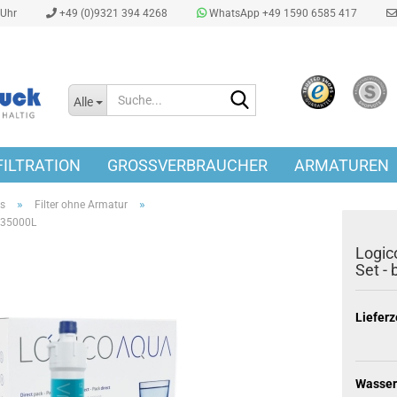
0Uhr
+49 (0)9321 394 4268
WhatsApp +49 1590 6585 417
Suche...
Alle
ILTRATION
GROSSVERBRAUCHER
ARMATUREN
»
»
ts
Filter ohne Armatur
s 35000L
Logic
Set -
Lieferz
Wasser