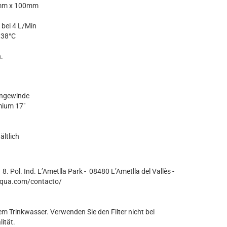
5 mm x 100mm
 bei 4 L/Min
 38°C
.
engewinde
mium 17"
ältlich
 8. Pol. Ind. L’Ametlla Park - 08480 L’Ametlla del Vallès -
oaqua.com/contacto/
nem Trinkwasser. Verwenden Sie den Filter nicht bei
ität.