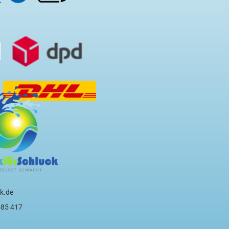
k.de
585 417