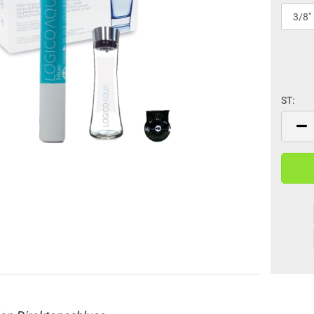
ST:
ST