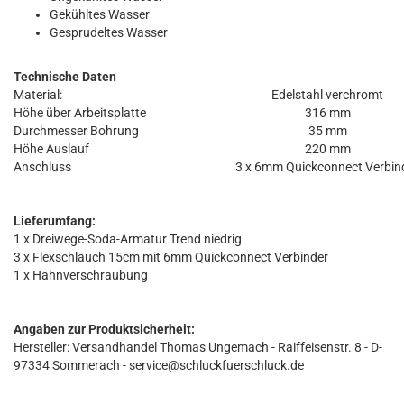
Gekühltes Wasser
Gesprudeltes Wasser
Technische Daten
Material:
Edelstahl verchromt
Höhe über Arbeitsplatte
316 mm
Durchmesser Bohrung
35 mm
Höhe Auslauf
220 mm
Anschluss
3 x 6mm Quickconnect Verbin
Lieferumfang:
1 x Dreiwege-Soda-Armatur Trend niedrig
3 x Flexschlauch 15cm mit 6mm Quickconnect Verbinder
1 x Hahnverschraubung
Angaben zur Produktsicherheit:
Hersteller: Versandhandel Thomas Ungemach - Raiffeisenstr. 8 - D-
97334 Sommerach - service@schluckfuerschluck.de