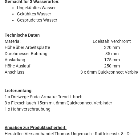
Gemacht für 3 Wasserarten:
Ungekühltes Wasser
Gekühltes Wasser
Gesprudeltes Wasser
Technische Daten
Material:
Edelstahl verchromt
Höhe über Arbeitsplatte
320 mm
Durchmesser Bohrung
35 mm
Ausladung
175 mm
Höhe Auslauf
250 mm
Anschluss
3 x 6mm Quickconnect Verbin
Lieferumfang:
1 x Dreiwege-Soda-Armatur Trend L hoch
3 x Flexschlauch 15cm mit 6mm Quickconnect Verbinder
1 x Hahnverschraubung
Angaben zur Produktsicherheit:
Hersteller: Versandhandel Thomas Ungemach - Raiffeisenstr. 8 - D-