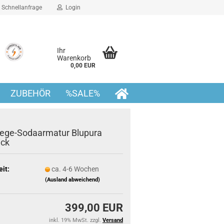
Schnellanfrage
Login
Ihr
Warenkorb
0,00 EUR
ZUBEHÖR
%SALE%
ege-Sodaarmatur Blupura
ick
eit:
ca. 4-6 Wochen
(Ausland abweichend)
399,00 EUR
inkl. 19% MwSt. zzgl.
Versand