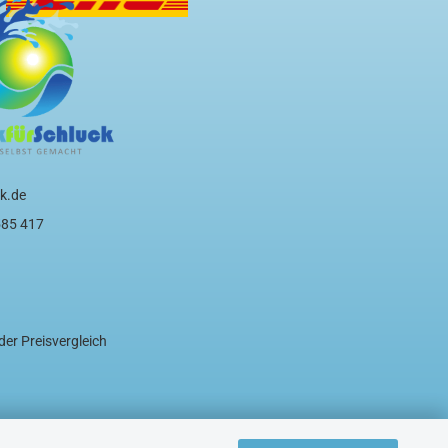
k.de
585 417