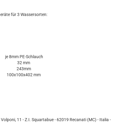
eräte für 3 Wassersorten:
je 8mm PE-Schlauch
32 mm
243mm
100x100x402 mm
 Volponi, 11 - Z.I. Squartabue - 62019 Recanati (MC) - Italia -