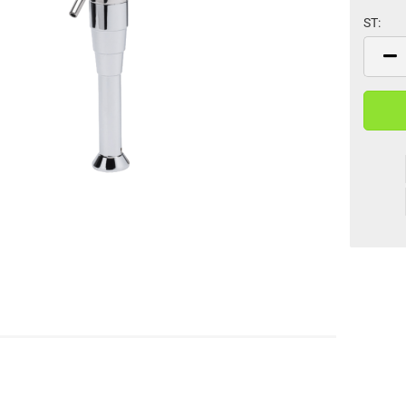
ST:
ST