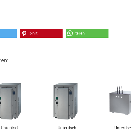
pin it
teilen
ren:
Untertisch-
Untertisch-
Untertisc