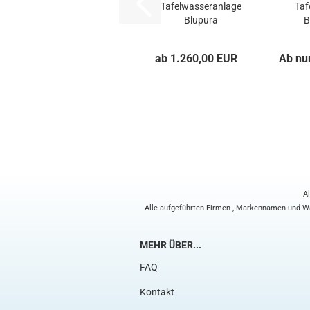
Tafelwasseranlage
Taf
Blupura
B
PICCOLA...
ab 1.260,00 EUR
Ab nu
Al
Alle aufgeführten Firmen-, Markennamen und War
MEHR ÜBER...
FAQ
Kontakt