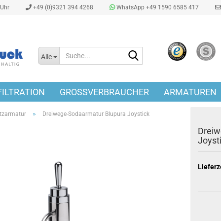
0Uhr
+49 (0)9321 394 4268
WhatsApp +49 1590 6585 417
Suche...
Alle
ILTRATION
GROSSVERBRAUCHER
ARMATUREN
»
tzarmatur
Dreiwege-Sodaarmatur Blupura Joystick
Dreiw
Joyst
Lieferz