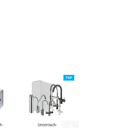
TOP
h-
Untertisch-