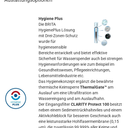
Hygiene Plus
Die BRITA
HygienePlus Lösung
mit Drei-Zonen-Schutz
wurde für
hygienesensible
Bereiche entwickelt und bietet effektive
Sicherheit für Wasserspender auch bei strengen
Hygieneanforderungen wie zum Beispiel im
Gesundheitswesen, Pflegeeinrichtungen,
Lebensmittelindustrie etc.
Das Hygienekonzept ergänzt die bewährte
thermische Keimsperre
ThermalGate™
am
Auslauf um eine Ultrafiltration am
Wassereingang und am Auslaufhahn.
Der Eingangsfilter
CLARITY Protect 100
besitzt
neben einem Sedimentrückhaltevlies und einem
Aktivkohleblock für besseren Geschmack auch
eine leistunsstarke Hohlfasermembrane (0,15
µm), die zuverlässig 99,999% aller Keime und