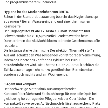
und programmierbarer Ruhemodus.
Hygiene ist das Markenzeichen von BRITA.
Schon in der Standardausstattung besteht das Hygienekonzept
aus einem Filter am Wassereingang und einer thermischen
Keimsperre.
Der Eingangsfilter
CLARITY Taste 100
hält Sedimente und
Schwebestoffe bis zu 0,5µm zurück. Zudem werden beim
Durchströmen des Aktivkohleblocks störende Geschmacksstoffe
reduziert.
Die leistungsstarke thermische Desinfektion
ThermalGate™
am
Auslauf schützt den Wasserspender vor retrograder Verkeimung,
indem das innere des Zapfhahns zyklisch bei 120°C
hitzedesinfiziert
wird. Die ThermalGate™ Automatik schützt die
Tafelwasseranlage nicht nur zu gewöhnlichen Betriebszeiten,
sondern auch nachts und am Wochenende.
Elegant und kompakt
Der hochwertige Materialmix aus ansprechender
Kunsstoffoberfläche und Edelstahl sorgt für eine edle Optik bei
gleichzeitig hervorragender Pflegbarkeit der Oberflächen. Die
kompakte Bauweise des Auftischmodells lässt ausreichend Platz