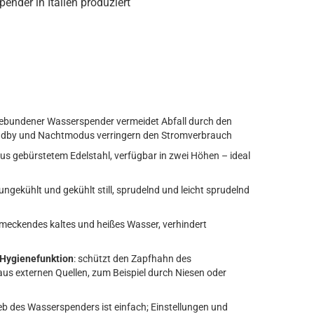
ender in Italien produziert
sgebundener Wasserspender vermeidet Abfall durch den
andby und Nachtmodus verringern den Stromverbrauch
us gebürstetem Edelstahl, verfügbar in zwei Höhen – ideal
 ungekühlt und gekühlt still, sprudelnd und leicht sprudelnd
n
meckendes kaltes und heißes Wasser, verhindert
Hygienefunktion
: schützt den Zapfhahn des
s externen Quellen, zum Beispiel durch Niesen oder
ieb des Wasserspenders ist einfach; Einstellungen und