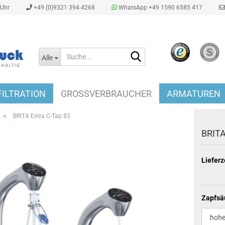
0Uhr
+49 (0)9321 394 4268
WhatsApp +49 1590 6585 417
Suche...
Alle
ILTRATION
GROSSVERBRAUCHER
ARMATUREN
»
BRITA Extra C-Tap 85
BRITA
Lieferz
Zapfsä