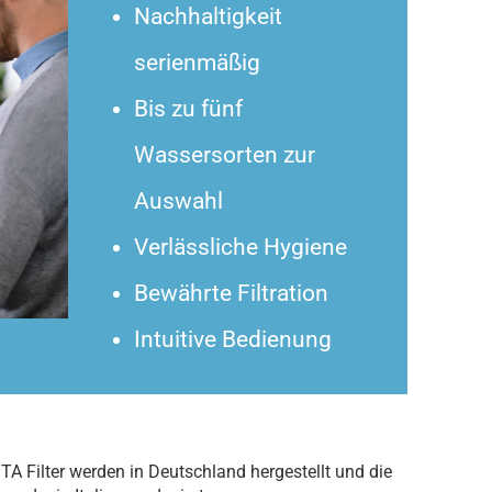
Nachhaltigkeit
serienmäßig
Bis zu fünf
Wassersorten zur
Auswahl
Verlässliche Hygiene
Bewährte Filtration
Intuitive Bedienung
RITA Filter werden in Deutschland hergestellt und die