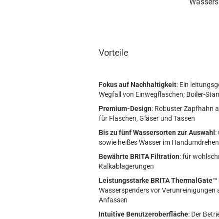
Wassersp
Vorteile
Fokus auf Nachhaltigkeit
: Ein leitung
Wegfall von Einwegflaschen; Boiler-St
Premium-Design
: Robuster Zapfhahn a
für Flaschen, Gläser und Tassen
Bis zu fünf Wassersorten zur Auswahl
:
sowie heißes Wasser im Handumdrehe
Bewährte BRITA Filtration
:
für wohlsch
Kalkablagerungen
Leistungsstarke BRITA ThermalGate™ 
Wasserspenders vor Verunreinigungen au
Anfassen
Intuitive Benutzeroberfläche
: Der Betr