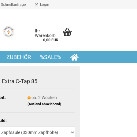
Schnellanfrage
Login
Ihr
Warenkorb
0,00 EUR
ZUBEHÖR
%SALE%
 Extra C-Tap 85
eit:
ca. 2 Wochen
(Ausland abweichend)
ule: