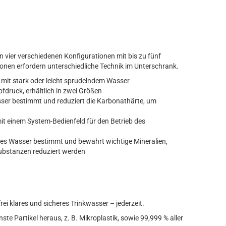
 vier verschiedenen Konfigurationen mit bis zu fünf
ionen erfordern unterschiedliche Technik im Unterschrank.
n mit stark oder leicht sprudelndem Wasser
pfdruck, erhältlich in zwei Größen
asser bestimmt und reduziert die Karbonathärte, um
t einem System-Bedienfeld für den Betrieb des
altes Wasser bestimmt und bewahrt wichtige Mineralien,
bstanzen reduziert werden
rei klares und sicheres Trinkwasser – jederzeit.
ste Partikel heraus, z. B. Mikroplastik, sowie 99,999 % aller