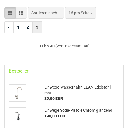
Sortieren nach
pro Seite
Sortieren nach
16 pro Seite
«
1
2
3
33
bis
40
(von insgesamt
40
)
Bestseller
Einwege-Wasserhahn ELAN Edelstahl
matt
39,00 EUR
Einwege Soda-Pistole Chrom glänzend
190,00 EUR