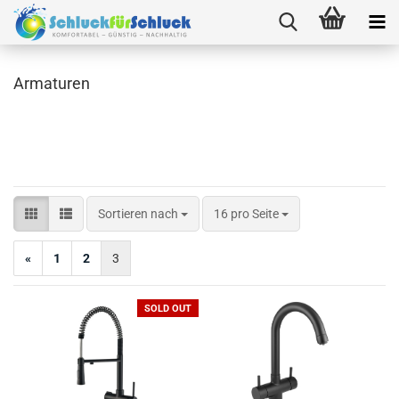
Armaturen
Sortieren nach
pro Seite
Sortieren nach
16 pro Seite
«
1
2
3
SOLD OUT